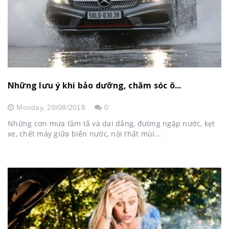
Những lưu ý khi bảo dưỡng, chăm sóc ô...
Monday,
20/08/2018
0
Những cơn mưa tầm tã và dai dẳng, đường ngập nước, kẹt
xe, chết máy giữa biển nước, nội thất mùi...