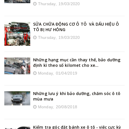
Thursday,
19/03/2020
SỬA CHỮA ĐỘNG CƠ Ô TÔ VÀ DẤU HIỆU Ô
TÔ BỊ HƯ HỎNG
Thursday,
19/03/2020
Những hạng mục cần thay thế, bảo dưỡng
định kì theo số kilomet cho xe...
Monday,
01/04/2019
Những lưu ý khi bảo dưỡng, chăm sóc ô tô
mùa mưa
Monday,
20/08/2018
Kiểm tra góc đặt bánh xe ô tô - việc cực kỳ