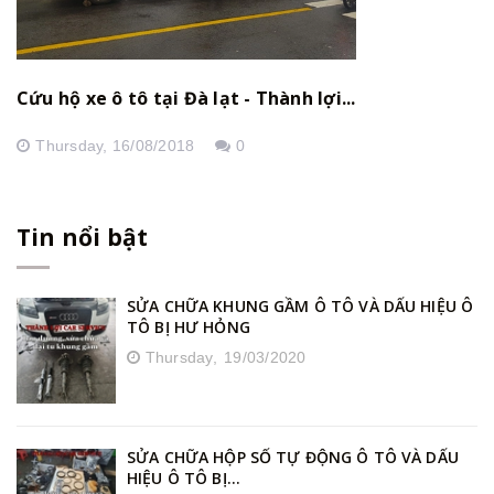
Cứu hộ xe ô tô tại Đà lạt - Thành lợi...
Thursday,
16/08/2018
0
Tin nổi bật
SỬA CHỮA KHUNG GẦM Ô TÔ VÀ DẤU HIỆU Ô
TÔ BỊ HƯ HỎNG
Thursday,
19/03/2020
SỬA CHỮA HỘP SỐ TỰ ĐỘNG Ô TÔ VÀ DẤU
HIỆU Ô TÔ BỊ...