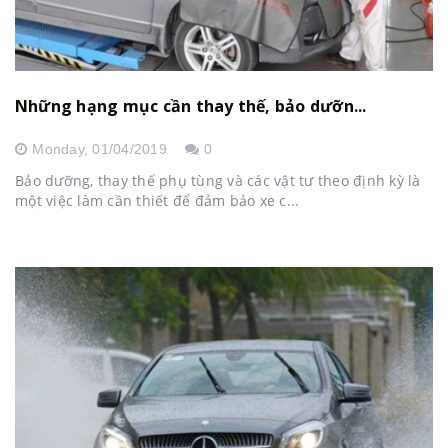
Những hạng mục cần thay thế, bảo dưỡn...
Monday,
01/04/2019
0
Bảo dưỡng, thay thế phụ tùng và các vật tư theo định kỳ là
một việc làm cần thiết để đảm bảo xe c...