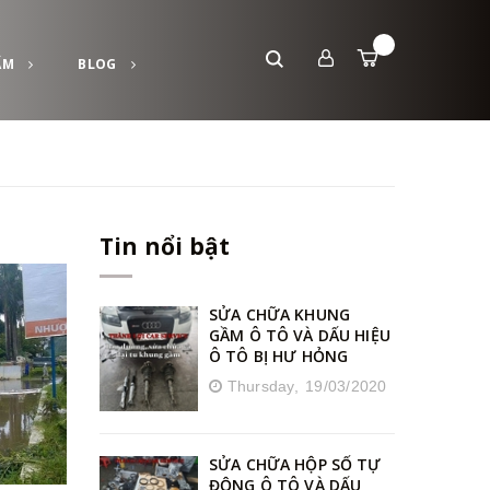
ẨM
BLOG
Tin nổi bật
SỬA CHỮA KHUNG
GẦM Ô TÔ VÀ DẤU HIỆU
Ô TÔ BỊ HƯ HỎNG
Thursday,
19/03/2020
SỬA CHỮA HỘP SỐ TỰ
ĐỘNG Ô TÔ VÀ DẤU