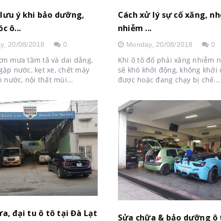
lưu ý khi bảo dưỡng,
Cách xử lý sự cố xăng, nh
c ô...
nhiễm ...
y,
20/08/2018
0
Monday,
20/08/2018
0
n mưa tầm tã và dai dẳng,
Khi ô tô đổ phải xăng nhiễm n
ập nước, kẹt xe, chết máy
sẽ khó khởi động, không khởi
 nước, nội thất mùi...
được hoặc đang chạy bị chế...
a, đại tu ô tô tại Đà Lạt
Sửa chữa & bảo dưỡng ô 