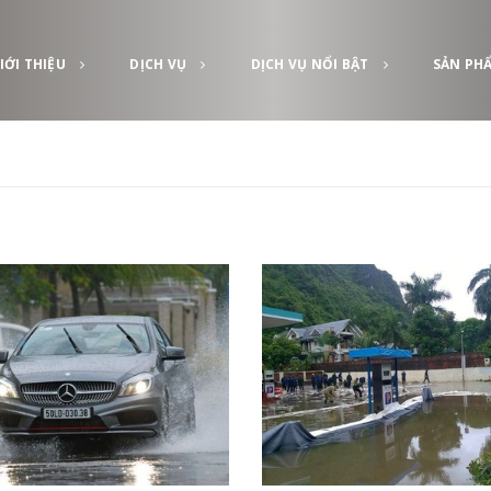
IỚI THIỆU
DỊCH VỤ
DỊCH VỤ NỔI BẬT
SẢN PH