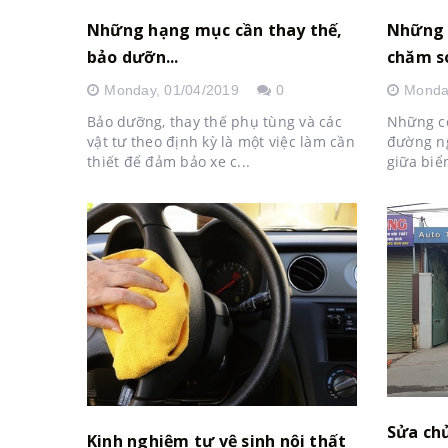
Những hạng mục cần thay thế,
Những 
bảo dưỡn...
chăm só
Monday,
01/04/2019
0
Monda
Bảo dưỡng, thay thế phụ tùng và các
Những cơ
vật tư theo định kỳ là một việc làm cần
đường ng
thiết để đảm bảo xe c...
giữa biển
Sửa chử
Kinh nghiệm tự vệ sinh nội thất