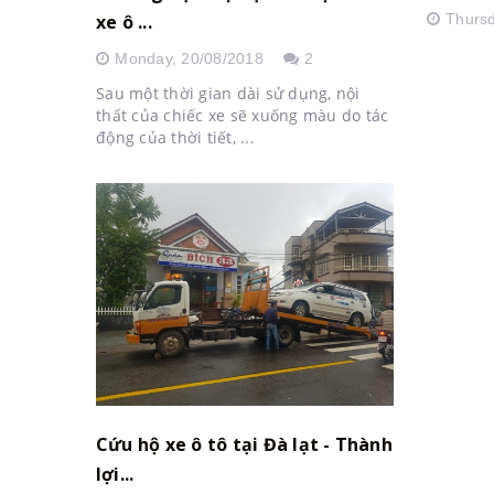
xe ô ...
Thurs
Monday,
20/08/2018
2
Sau một thời gian dài sử dụng, nội
thất của chiếc xe sẽ xuống màu do tác
động của thời tiết, ...
Cứu hộ xe ô tô tại Đà lạt - Thành
lợi...