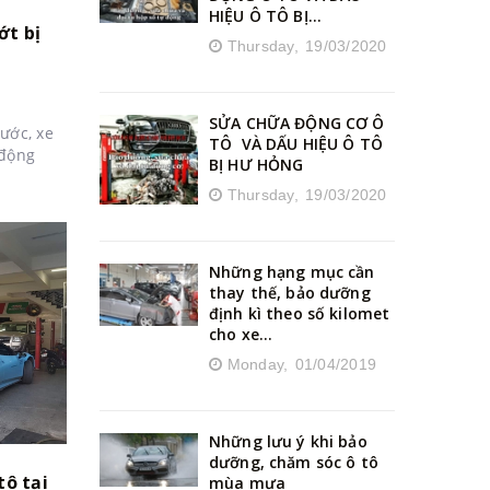
HIỆU Ô TÔ BỊ...
ớt bị
Thursday,
19/03/2020
SỬA CHỮA ĐỘNG CƠ Ô
ước, xe
TÔ VÀ DẤU HIỆU Ô TÔ
 động
BỊ HƯ HỎNG
Thursday,
19/03/2020
Những hạng mục cần
thay thế, bảo dưỡng
định kì theo số kilomet
cho xe...
Monday,
01/04/2019
Những lưu ý khi bảo
dưỡng, chăm sóc ô tô
tô tại
mùa mưa