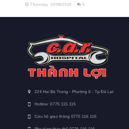
Thursday,
16/08/2018
0
224 Hai Bà Trưng - Phường 6 - Tp Đà Lạt
Hotline: 0775.115.115
Cứu hộ giao thông
0775.116.116
Phụ tùng thay thế
0776.116.116