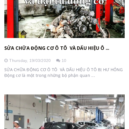
SỬA CHỮA ĐỘNG CƠ Ô TÔ VÀ DẤU HIỆU Ô ...
Thursday,
19/03/2020
10
SỬA CHỮA ĐỘNG CƠ Ô TÔ VÀ DẤU HIỆU Ô TÔ BỊ HƯ HỎNG
Động cơ là một trong những bộ phận quan ...