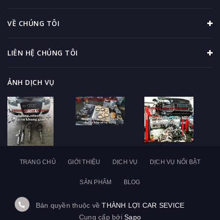
VỀ CHÚNG TÔI
LIÊN HỆ CHÚNG TÔI
ẢNH DỊCH VỤ
TRANG CHỦ
GIỚI THIỆU
DỊCH VỤ
DỊCH VỤ NỔI BẬT
SẢN PHẨM
BLOG
Bản quyền thuộc về
THÀNH LỢI CAR SEVICE
Cung cấp bởi
Sapo