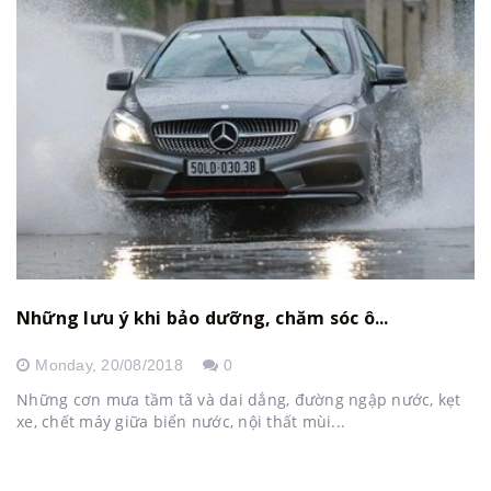
Những lưu ý khi bảo dưỡng, chăm sóc ô...
Monday,
20/08/2018
0
Những cơn mưa tầm tã và dai dẳng, đường ngập nước, kẹt
xe, chết máy giữa biển nước, nội thất mùi...