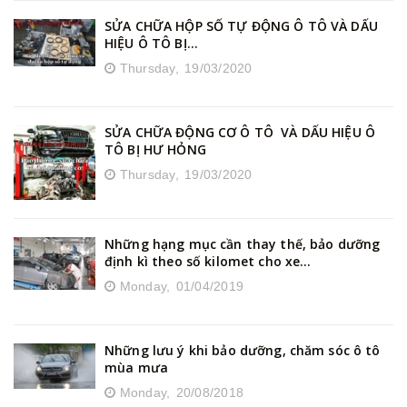
SỬA CHỮA HỘP SỐ TỰ ĐỘNG Ô TÔ VÀ DẤU
HIỆU Ô TÔ BỊ...
Thursday,
19/03/2020
SỬA CHỮA ĐỘNG CƠ Ô TÔ VÀ DẤU HIỆU Ô
TÔ BỊ HƯ HỎNG
Thursday,
19/03/2020
Những hạng mục cần thay thế, bảo dưỡng
định kì theo số kilomet cho xe...
Monday,
01/04/2019
Những lưu ý khi bảo dưỡng, chăm sóc ô tô
mùa mưa
Monday,
20/08/2018