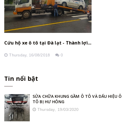
Cứu hộ xe ô tô tại Đà lạt - Thành lợi...
Thursday,
16/08/2018
0
Tin nổi bật
SỬA CHỮA KHUNG GẦM Ô TÔ VÀ DẤU HIỆU Ô
TÔ BỊ HƯ HỎNG
Thursday,
19/03/2020