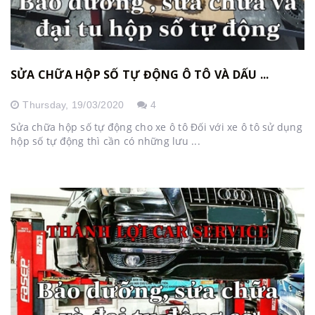
SỬA CHỮA HỘP SỐ TỰ ĐỘNG Ô TÔ VÀ DẤU ...
Thursday,
19/03/2020
4
Sửa chữa hộp số tự động cho xe ô tô Đối với xe ô tô sử dụng
hộp số tự động thì cần có những lưu ...