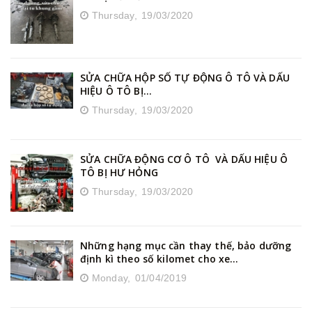
Thursday,
19/03/2020
SỬA CHỮA HỘP SỐ TỰ ĐỘNG Ô TÔ VÀ DẤU
HIỆU Ô TÔ BỊ...
Thursday,
19/03/2020
SỬA CHỮA ĐỘNG CƠ Ô TÔ VÀ DẤU HIỆU Ô
TÔ BỊ HƯ HỎNG
Thursday,
19/03/2020
Những hạng mục cần thay thế, bảo dưỡng
định kì theo số kilomet cho xe...
Monday,
01/04/2019