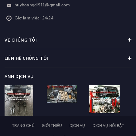
huyhoangdl911@gmail.com
Giờ làm việc: 24/24
VỀ CHÚNG TÔI
LIÊN HỆ CHÚNG TÔI
ẢNH DỊCH VỤ
TRANG CHỦ
GIỚI THIỆU
DỊCH VỤ
DỊCH VỤ NỔI BẬT