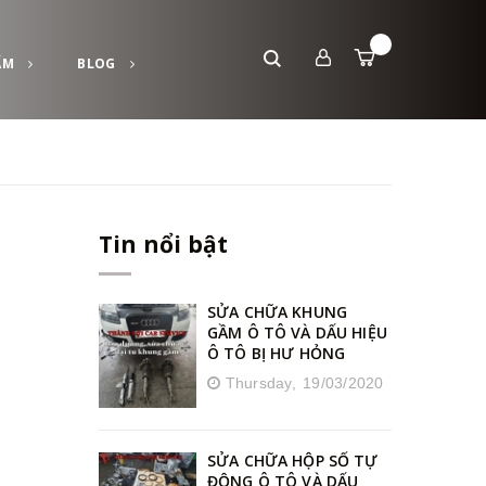
ẨM
BLOG
Tin nổi bật
SỬA CHỮA KHUNG
GẦM Ô TÔ VÀ DẤU HIỆU
Ô TÔ BỊ HƯ HỎNG
Thursday,
19/03/2020
SỬA CHỮA HỘP SỐ TỰ
ĐỘNG Ô TÔ VÀ DẤU