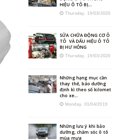
HIỆU Ô TÔ BỊ...
Thursday,
19/03/2020
SỬA CHỮA ĐỘNG CƠ Ô
TÔ VÀ DẤU HIỆU Ô TÔ
BỊ HƯ HỎNG
Thursday,
19/03/2020
Những hạng mục cần
thay thế, bảo dưỡng
định kì theo số kilomet
cho xe...
Monday,
01/04/2019
Những lưu ý khi bảo
dưỡng, chăm sóc ô tô
mùa mưa