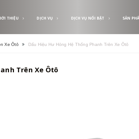
IỚI THIỆU
DỊCH VỤ
DỊCH VỤ NỔI BẬT
SẢN PH
n Xe Ôtô
Dấu Hiệu Hư Hỏng Hệ Thống Phanh Trên Xe Ôtô
anh Trên Xe Ôtô